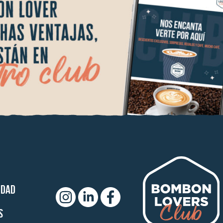
idad
s