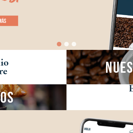
dio
Nues
re
ros